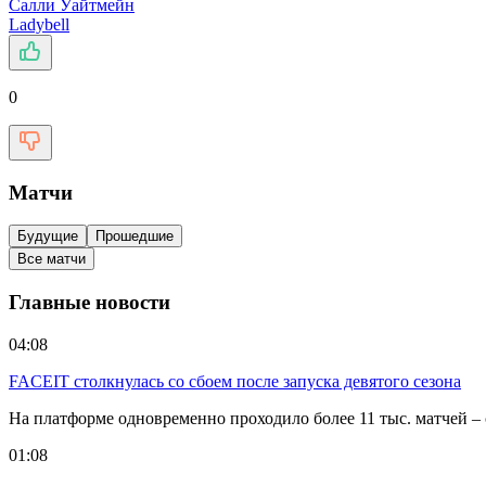
Салли Уайтмейн
Ladybell
0
Матчи
Будущие
Прошедшие
Все матчи
Главные новости
04:08
FACEIT столкнулась со сбоем после запуска девятого сезона
На платформе одновременно проходило более 11 тыс. матчей –
01:08