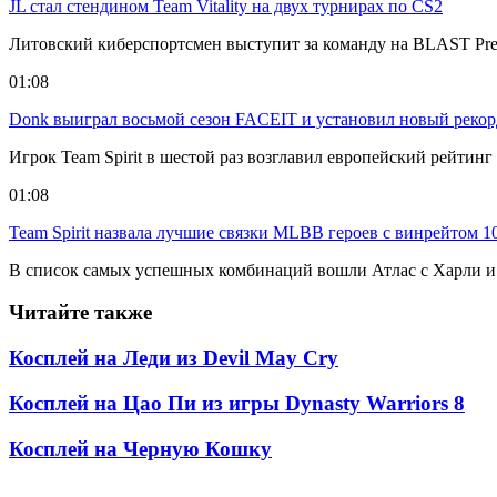
JL стал стендином Team Vitality на двух турнирах по CS2
Литовский киберспортсмен выступит за команду на BLAST Premi
01:08
Donk выиграл восьмой сезон FACEIT и установил новый рекор
Игрок Team Spirit в шестой раз возглавил европейский рейтин
01:08
Team Spirit назвала лучшие связки MLBB героев с винрейтом 
В список самых успешных комбинаций вошли Атлас с Харли и
Читайте также
Косплей на Леди из Devil May Cry
Косплей на Цао Пи из игры Dynasty Warriors 8
Косплей на Черную Кошку