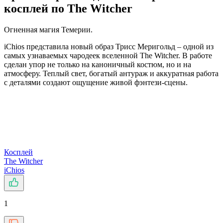
косплей по The Witcher
Огненная магия Темерии.
iChios представила новый образ Трисс Меригольд – одной из
самых узнаваемых чародеек вселенной The Witcher. В работе
сделан упор не только на каноничный костюм, но и на
атмосферу. Теплый свет, богатый антураж и аккуратная работа
с деталями создают ощущение живой фэнтези-сцены.
Косплей
The Witcher
iChios
1