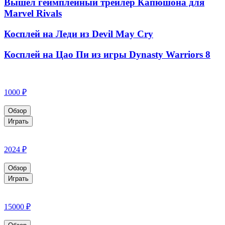
Вышел геймплейный трейлер Капюшона для
Marvel Rivals
Косплей на Леди из Devil May Cry
Косплей на Цао Пи из игры Dynasty Warriors 8
1000 ₽
Обзор
Играть
2024 ₽
Обзор
Играть
15000 ₽