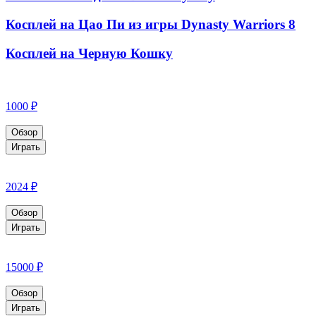
Косплей на Цао Пи из игры Dynasty Warriors 8
Косплей на Черную Кошку
1000 ₽
Обзор
Играть
2024 ₽
Обзор
Играть
15000 ₽
Обзор
Играть