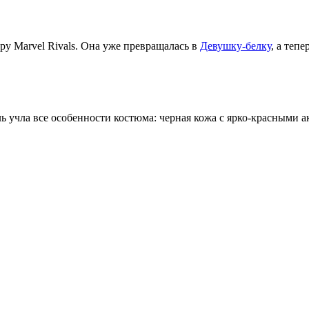
гру Marvel Rivals. Она уже превращалась в
Девушку-белку
, а теп
 учла все особенности костюма: черная кожа с ярко-красными а