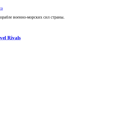
co
орабле военно-морских сил страны.
l Rivals