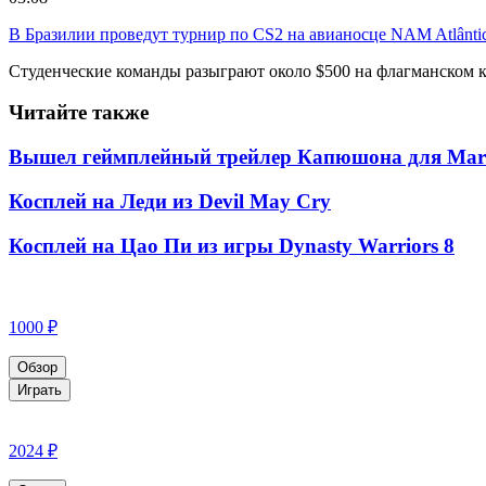
В Бразилии проведут турнир по CS2 на авианосце NAM Atlânti
Студенческие команды разыграют около $500 на флагманском к
Читайте также
Вышел геймплейный трейлер Капюшона для Marve
Косплей на Леди из Devil May Cry
Косплей на Цао Пи из игры Dynasty Warriors 8
1000 ₽
Обзор
Играть
2024 ₽