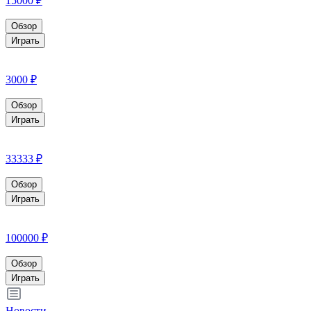
15000 ₽
Обзор
Играть
3000 ₽
Обзор
Играть
33333 ₽
Обзор
Играть
100000 ₽
Обзор
Играть
Новости