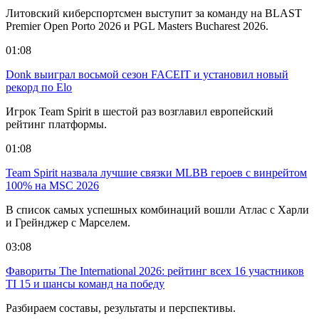
Литовский киберспортсмен выступит за команду на BLAST
Premier Open Porto 2026 и PGL Masters Bucharest 2026.
01:08
Donk выиграл восьмой сезон FACEIT и установил новый
рекорд по Elo
Игрок Team Spirit в шестой раз возглавил европейский
рейтинг платформы.
01:08
Team Spirit назвала лучшие связки MLBB героев с винрейтом
100% на MSC 2026
В список самых успешных комбинаций вошли Атлас с Харли
и Грейнджер с Марселем.
03:08
Фавориты The International 2026: рейтинг всех 16 участников
TI 15 и шансы команд на победу
Разбираем составы, результаты и перспективы.