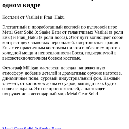
одном кадре
Косплей от Vasiliel и Frau_Haku
Элегантный и проработанный косплей по культовой игре
Metal Gear Solid 3: Snake Eater от талантливых Vasiliel (в роли
Евы) и Frau_Haku (в роли Босса). Этот дуэт воплощает собой
контраст двух знаковых персонажей: смертоносная грация
Евы с ее практичным костюмом пилота и обаянием против
холодной мощи и непреклонности Босса, подчеркнутой в
высокотехнологичном боевом костюме.
Фотограф Milligan мастерски передал напряженную
атмосферу, добавив деталей и драматизма: оружие наготове,
динамичные позы, суровый индустриальный фон. Каждый
элемент, от костюмов до аксессуаров, выглядит как будто
сошел с экрана. Это не просто косплей, а настоящее
погружение в легендарный мир Metal Gear Solid.
Metal Gear Solid 3: Snake Eater