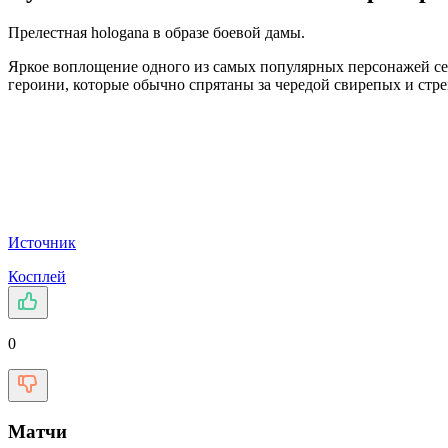
Прелестная hologana в образе боевой дамы.
Яркое воплощение одного из самых популярных персонажей сери
героини, которые обычно спрятаны за чередой свирепых и стр
Источник
Косплей
0
Матчи