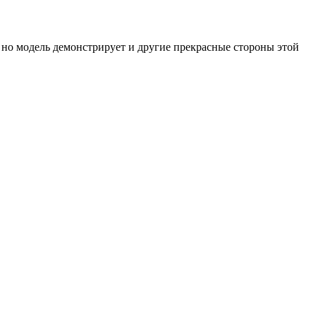
, но модель демонстрирует и другие прекрасные стороны этой