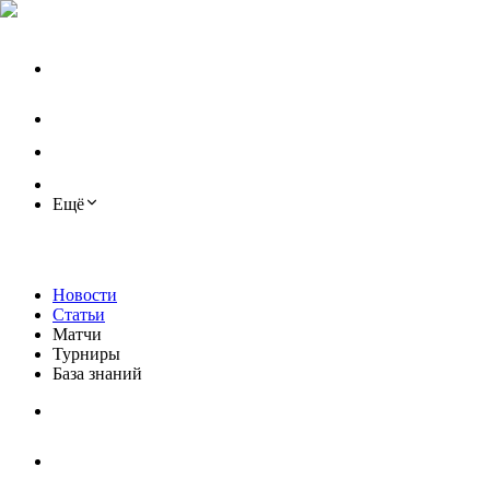
Ещё
Новости
Статьи
Матчи
Турниры
База знаний