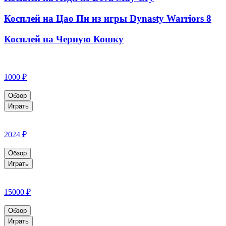
Косплей на Цао Пи из игры Dynasty Warriors 8
Косплей на Черную Кошку
1000 ₽
Обзор
Играть
2024 ₽
Обзор
Играть
15000 ₽
Обзор
Играть