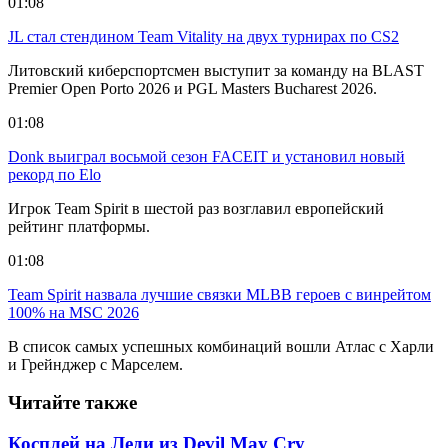
01:08
JL стал стендином Team Vitality на двух турнирах по CS2
Литовский киберспортсмен выступит за команду на BLAST
Premier Open Porto 2026 и PGL Masters Bucharest 2026.
01:08
Donk выиграл восьмой сезон FACEIT и установил новый
рекорд по Elo
Игрок Team Spirit в шестой раз возглавил европейский
рейтинг платформы.
01:08
Team Spirit назвала лучшие связки MLBB героев с винрейтом
100% на MSC 2026
В список самых успешных комбинаций вошли Атлас с Харли
и Грейнджер с Марселем.
Читайте также
Косплей на Леди из Devil May Cry