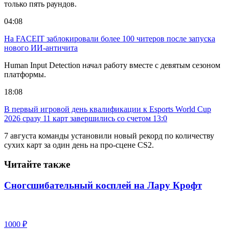
только пять раундов.
04:08
На FACEIT заблокировали более 100 читеров после запуска
нового ИИ-античита
Human Input Detection начал работу вместе с девятым сезоном
платформы.
18:08
В первый игровой день квалификации к Esports World Cup
2026 сразу 11 карт завершились со счетом 13:0
7 августа команды установили новый рекорд по количеству
сухих карт за один день на про-сцене CS2.
Читайте также
Сногсшибательный косплей на Лару Крофт
1000 ₽