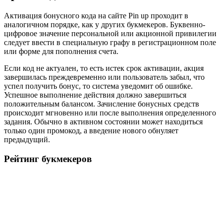
Активация бонусного кода на сайте Pin up проходит в
аналогичном порядке, как у других букмекеров. Буквенно-
цифровое значение персональной или акционной привилегии
следует ввести в специальную графу в регистрационном поле
или форме для пополнения счета.
Если код не актуален, то есть истек срок активации, акция
завершилась преждевременно или пользователь забыл, что
успел получить бонус, то система уведомит об ошибке.
Успешное выполнение действия должно завершиться
положительным балансом. Зачисление бонусных средств
происходит мгновенно или после выполнения определенного
задания. Обычно в активном состоянии может находиться
только один промокод, а введение нового обнуляет
предыдущий.
Рейтинг букмекеров