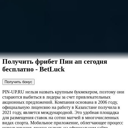
Подборка бонусов
Фрибет
19
Кэшбэк
4
Бонус на депозит
2
Кибер-бонус
0
Приветственный бонус
4
Турниры
0
Получить фрибет Пин ап сегодня
бесплатно - BetLuck
Получить бонус
PIN-UP.RU нельзя назвать крупным букмекером, поэтому они
стараются выбиться в лидеры за счет привлекательных
акционных предложений. Компания основана в 2006 году,
официальную лицензию на работу в Казахстане получила в
2021 году, является международной. Это удобная площадка
для размещения ставок на сотни матчей в многочисленных
видах спорта. Мобильное приложение, облегчающее процесс
использования, можно скачать на официальном сайте.