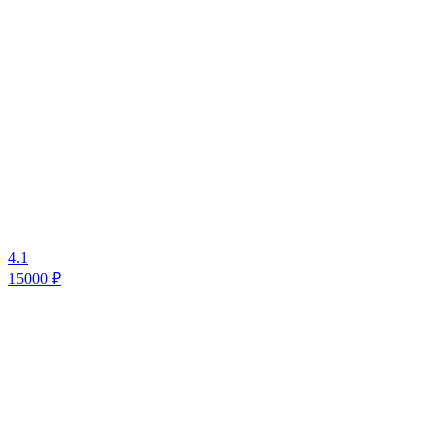
4.1
15000 ₽