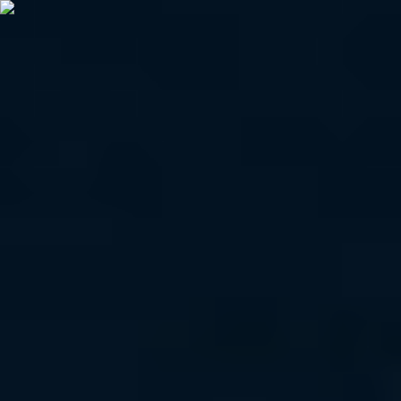
Ещё
Новости
Статьи
Матчи
Турниры
База знаний