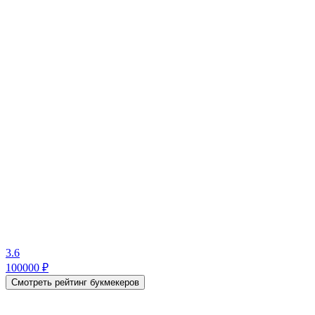
3.6
100000 ₽
Смотреть рейтинг букмекеров