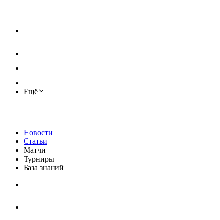
Ещё
Новости
Статьи
Матчи
Турниры
База знаний