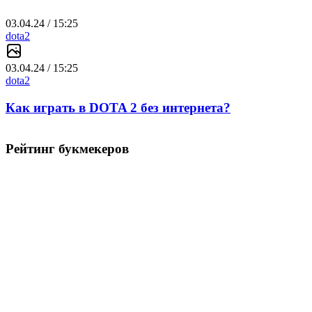
03.04.24 / 15:25
dota2
03.04.24 / 15:25
dota2
Как играть в DOTA 2 без интернета?
Рейтинг букмекеров