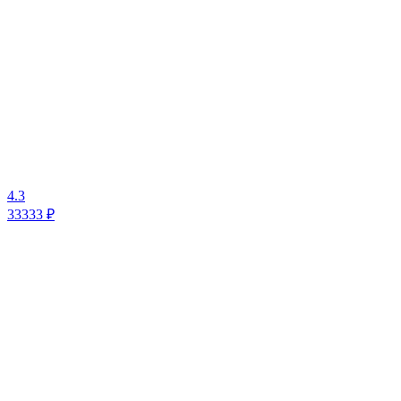
4.3
33333 ₽