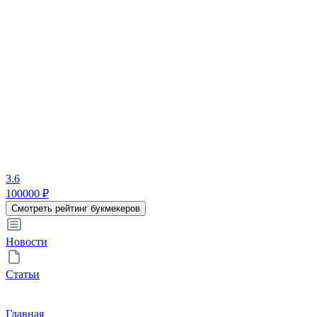
3.6
100000 ₽
Смотреть рейтинг букмекеров
Новости
Статьи
Главная