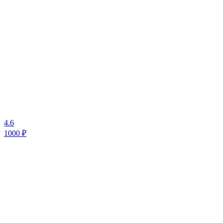
4.6
1000 ₽