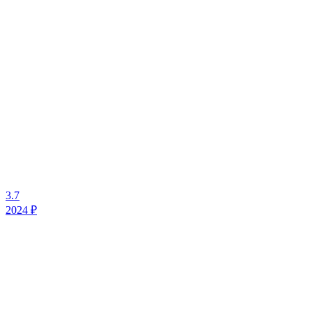
3.7
2024 ₽