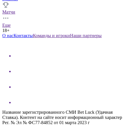
Матчи
Еще
18+
О нас
Контакты
Команды и игроки
Наши партнеры
Название зарегистрированного СМИ Bet Luck (Удачная
Ставка). Контент на сайте носит информационный характер
Рег. № Эл № ФС77-84852 от 01 марта 2023 г