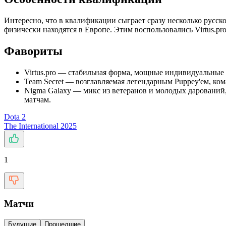
Интересно, что в квалификации сыграет сразу несколько русск
физически находятся в Европе. Этим воспользовались Virtus.pro,
Фавориты
Virtus.pro — стабильная форма, мощные индивидуальные 
Team Secret — возглавляемая легендарным Puppey'ем, кома
Nigma Galaxy — микс из ветеранов и молодых дарований,
матчам.
Dota 2
The International 2025
1
Матчи
Будущие
Прошедшие