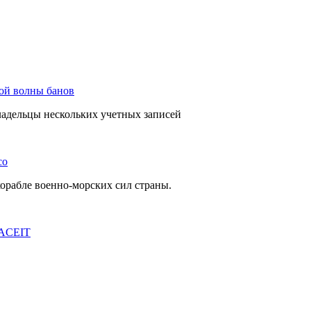
вой волны банов
ладельцы нескольких учетных записей
co
орабле военно-морских сил страны.
FACEIT