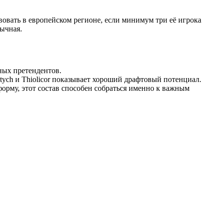
вовать в европейском регионе, если минимум три её игрока
зычная.
ных претендентов.
itych и Thiolicor показывает хороший драфтовый потенциал.
орму, этот состав способен собраться именно к важным