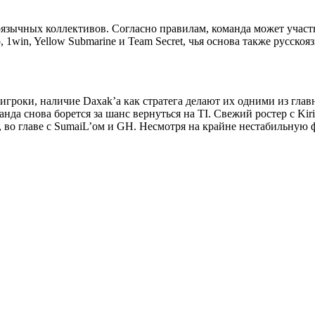
оязычных коллективов. Согласно правилам, команда может участ
 1win, Yellow Submarine и Team Secret, чья основа также русскоя
игроки, наличие Daxak’а как стратега делают их одними из глав
нда снова борется за шанс вернуться на TI. Свежий ростер с Kir
 во главе с SumaiL’ом и GH. Несмотря на крайне нестабильную ф