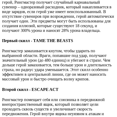
герой, Рингмастер получает случайный карнавальный
сувенир – одноразовый расходник, который накапливается в
виде зарядов, если герой уже имеет неиспользованный. В
отсутствие сувениров при возрождении, герой автоматически
получает один. Эти предметы могут быть использованы для
создания иллюзий, которые существуют 18 секунд, и
получают 300% урона и наносят 28% урона владельца.
Первый скилл - TAME THE BEASTS
Рингмастер замахивается кнутом, чтобы ударить по
выбранной области. Враги, попавшие под удар, получают
значительный урон (до 480 единиц) и убегают в страхе. Чем
дольше герой замахивается, тем больше урон и длительность
страха, но радиус удара уменьшается. Этот скилл особенно
эффективен в центральной линии, где он может наносить
массовый урон и быстро очищать волну крипов.
Второй скилл - ESCAPE ACT
Рингмастер помещает себя или союзника в передвижной
внепространственный ящик, который позволяет цели
проходить сквозь существ и увеличивает скорость
передвижения. Герой внутри ящика неуязвим к атакам и