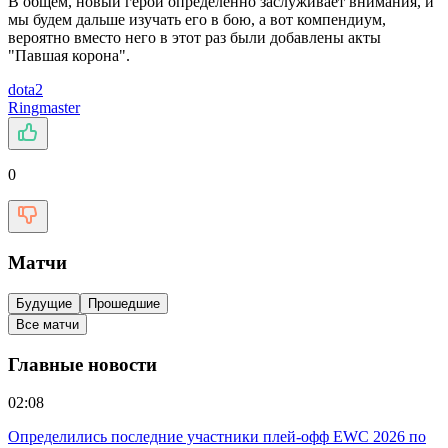
В общем, новый герой определенно заслуживает внимания, и
мы будем дальше изучать его в бою, а вот компендиум,
вероятно вместо него в этот раз были добавлены акты
"Павшая корона".
dota2
Ringmaster
0
Матчи
Будущие
Прошедшие
Все матчи
Главные новости
02:08
Определились последние участники плей-офф EWC 2026 по