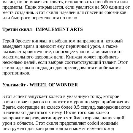
магии, но не может атаковать, использовать способности или
предметы. Ящик открывается, если удалится на 500 единиц от
места создания. Этот скилл идеален для спасения союзников
или быстрого перемещения по полю.
Третий скилл - IMPALEMENT ARTS
Герой бросает кинжал в выбранном направлении, который
замедляет врага и наносит ему первичный урон, а также
вызывает кровотечение, наносящее урон в зависимости от
максимального здоровья цели. Кинжал может пробивать
несколько целей, если выбран соответствующий талант. Этот
скилл идеально подходит для преследования и добивания
противников.
Ультимейт - WHEEL OF WONDER
Этот аспект запускает колесо в указанную точку, которое
расталкивает врагов и наносит им урон по мере приближения.
Враги, смотрящие на колесо более 0,5 секунд, завораживаются
и начинают двигаться к нему. После того как колесо
заворожит жертву, активируется таймер взрыва, наносящий
урон в области. Этот скилл представляет собой мощный
инструмент для контроля толпы и может изменить ход