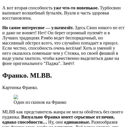
А вот вторая способность
уже что-то новенькое.
Турбосвин
выпивает волшебный бутылёк. Вуаля и часть здоровья
восстановлена.
Но самое интересное — ультимэйт.
Здесь Свин никого не ест
и даже не воняет! Нет! Он берет огромный пулемёт и в
Лучших традициях Рэмбо ведет беспорядочный, но
массивный обстрел всего, что случайно попадает в прицел.
Если честно, способность очень весёлая! Хоть и умений у
него оказалось поменьше чем у Стежка, но своей фишкой в
виде ульты хватило, чтобы качественно выделиться даже на
фоне оригинального "Паджа". Зачёт!
Франко. MLBB.
Картинка Франко.
Один из скинов на Франко
MLBB как представитель жанра не могла обойтись без своего
пуджика.
Визуально Франко имеет серьезные отличия,
однако способности…
Ну, они
одинаковые.
Разнообразия