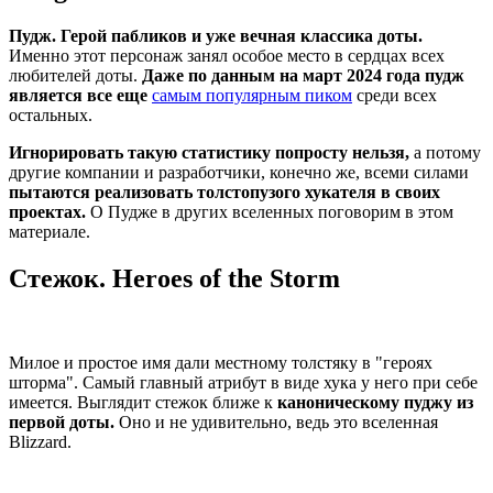
Пудж. Герой пабликов и уже вечная классика доты.
Именно этот персонаж занял особое место в сердцах всех
любителей доты.
Даже по данным на март 2024 года пудж
является все еще
самым популярным пиком
среди всех
остальных.
Игнорировать такую статистику попросту нельзя,
а потому
другие компании и разработчики, конечно же, всеми силами
пытаются реализовать толстопузого хукателя в своих
проектах.
О Пудже в других вселенных поговорим в этом
материале.
Стежок. Heroes of the Storm
Милое и простое имя дали местному толстяку в "героях
шторма". Самый главный атрибут в виде хука у него при себе
имеется. Выглядит стежок ближе к
каноническому пуджу из
первой доты.
Оно и не удивительно, ведь это вселенная
Blizzard.