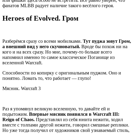
или фишки здесь особо не встретить. Всё равно уверен, что
фанатов MLBB радует наличие такого весёлого героя.
Heroes of Evolved. Гром
Разберёмся сразу со всеми мобилками.
Тут пуджа зовут Гром,
а внешний вид у него скучноватый.
Вроде бы похож ни на
кого и на всех сразу. Но мне, почему-то больше всего
напомнил именно то самое классическое Поганище из
вселенной Warcraft.
Способности по копирку с оригинальным пуджом. Оно и
понятно. Ломать то, что работает — глупо!
Мясник. Warcraft 3
Раз я упомянул великую вселенную, то давайте ей и
подытожим.
Впервые мясник появился в Warcraft III:
Reign of Chaos.
Представлял из себя юнита нежити, ходил
вместе с толпами другой нежити, говорил смешные реплики.
Но уже тогда получил от художников свой узнаваемый стиль,