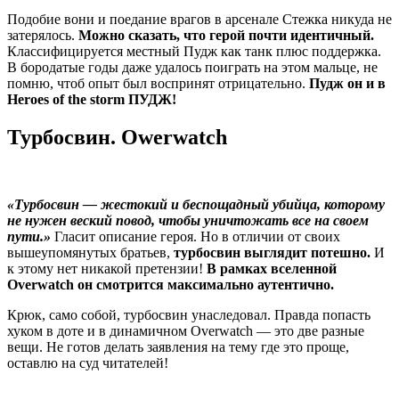
Подобие вони и поедание врагов в арсенале Стежка никуда не
затерялось.
Можно сказать, что герой почти идентичный.
Классифицируется местный Пудж как танк плюс поддержка.
В бородатые годы даже удалось поиграть на этом мальце, не
помню, чтоб опыт был воспринят отрицательно.
Пудж он и в
Heroes of the storm ПУДЖ!
Турбосвин. Owerwatch
«Турбосвин — жестокий и беспощадный убийца, которому
не нужен веский повод, чтобы уничтожать все на своем
пути.»
Гласит описание героя. Но в отличии от своих
вышеупомянутых братьев,
турбосвин выглядит потешно.
И
к этому нет никакой претензии!
В рамках вселенной
Overwatch он смотрится максимально аутентично.
Крюк, само собой, турбосвин унаследовал. Правда попасть
хуком в доте и в динамичном Overwatch — это две разные
вещи. Не готов делать заявления на тему где это проще,
оставлю на суд читателей!