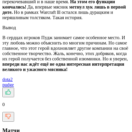
перекочевавший и в наше время.
На этом его функции
кончались!
Да, впервые мясник
метнул хук лишь в первой
доте.
Но в рамках Warcraft lll остался лишь дурацким и
неряшливым толстяком. Такая история.
Вывод
В сердцах игроков Пудж занимает самое особенное место. И
эту любовь можно объяснить по многим причинам. Но самое
главное, что этот герой вдохновляет другие компании на своё
собственное творчество. Жаль, конечно, этих добряков, когда
их герой получается без собственной изюминки. Но я уверен,
впереди нас ждёт ещё не одна интересная интерпретация
великого и ужасного мясника!
dota2
pudge
0
Матчи