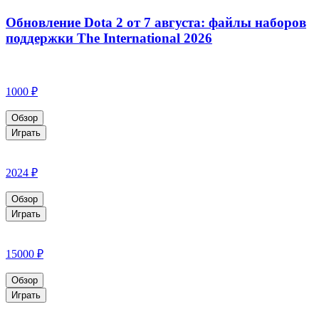
Обновление Dota 2 от 7 августа: файлы наборов
поддержки The International 2026
1000 ₽
Обзор
Играть
2024 ₽
Обзор
Играть
15000 ₽
Обзор
Играть