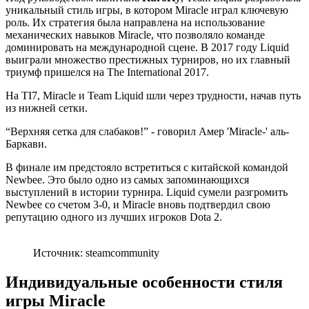
уникальный стиль игры, в котором Miracle играл ключевую
роль. Их стратегия была направлена на использование
механических навыков Miracle, что позволяло команде
доминировать на международной сцене. В 2017 году Liquid
выиграли множество престижных турниров, но их главный
триумф пришелся на The International 2017.
На TI7, Miracle и Team Liquid шли через трудности, начав путь
из нижней сетки.
“Верхняя сетка для слабаков!” - говорил Амер 'Miracle-' аль-
Баркави.
В финале им предстояло встретиться с китайской командой
Newbee. Это было одно из самых запоминающихся
выступлений в истории турнира. Liquid сумели разгромить
Newbee со счетом 3-0, и Miracle вновь подтвердил свою
репутацию одного из лучших игроков Dota 2.
Источник: steamcommunity
Индивидуальные особенности стиля
игры Miracle