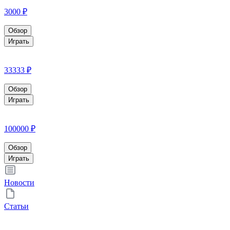
3000 ₽
Обзор
Играть
33333 ₽
Обзор
Играть
100000 ₽
Обзор
Играть
Новости
Статьи