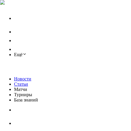
Ещё
Новости
Статьи
Матчи
Турниры
База знаний