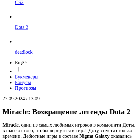
CS2
Dota 2
deadlock
Ещё
Букмекеры
Бонусы
Прогнозы
27.09.2024 / 13:09
Miracle: Возвращение легенды Dota 2
Miracle
, один из самых любимых игроков в комьюнити Доты,
в шаге от того, чтобы вернуться в тир-1 Доту, спустя столько
времени. Дебютные игры в составе
Nigma Galaxy
оказались