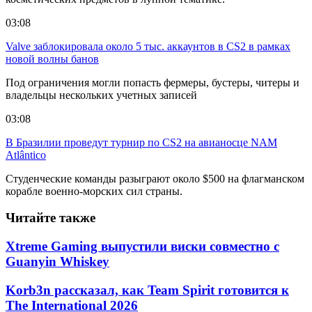
03:08
Valve заблокировала около 5 тыс. аккаунтов в CS2 в рамках
новой волны банов
Под ограничения могли попасть фермеры, бустеры, читеры и
владельцы нескольких учетных записей
03:08
В Бразилии проведут турнир по CS2 на авианосце NAM
Atlântico
Студенческие команды разыграют около $500 на флагманском
корабле военно-морских сил страны.
Читайте также
Xtreme Gaming выпустили виски совместно с
Guanyin Whiskey
Korb3n рассказал, как Team Spirit готовится к
The International 2026