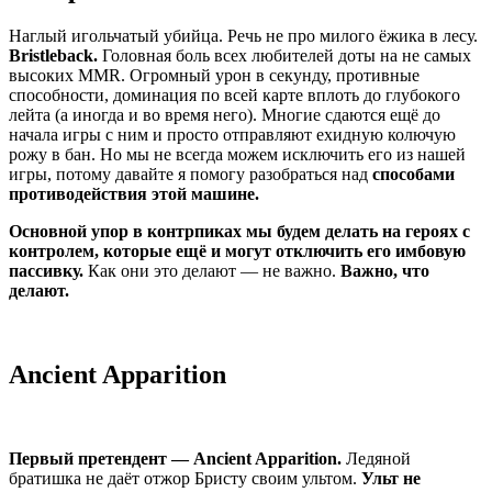
Наглый игольчатый убийца. Речь не про милого ёжика в лесу.
Bristleback.
Головная боль всех любителей доты на не самых
высоких MMR. Огромный урон в секунду, противные
способности, доминация по всей карте вплоть до глубокого
лейта (а иногда и во время него). Многие сдаются ещё до
начала игры с ним и просто отправляют ехидную колючую
рожу в бан. Но мы не всегда можем исключить его из нашей
игры, потому давайте я помогу разобраться над
способами
противодействия этой машине.
Основной упор в контрпиках мы будем делать на героях с
контролем, которые ещё и могут отключить его имбовую
пассивку.
Как они это делают — не важно.
Важно, что
делают.
Ancient Apparition
Первый претендент — Ancient Apparition.
Ледяной
братишка не даёт отжор Бристу своим ультом.
Ульт не