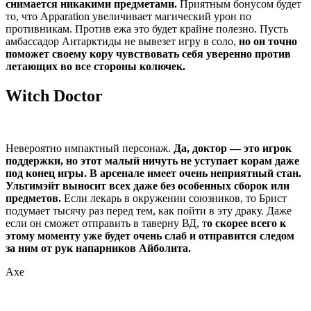
снимается никакими предметами.
Приятным бонусом будет
то, что Apparation увеличивает магический урон по
противникам. Против ежа это будет крайне полезно. Пусть
амбассадор Антарктиды не вывезет игру в соло,
но он точно
поможет своему кору чувствовать себя уверенно против
летающих во все стороны колючек.
Witch Doctor
Невероятно импактный персонаж.
Да, доктор — это игрок
поддержки, но этот малый ничуть не уступает корам даже
под конец игры.
В арсенале имеет очень неприятный стан.
Ультимэйт выносит всех даже без особенных сборок или
предметов.
Если лекарь в окружении союзников, то Брист
подумает тысячу раз перед тем, как пойти в эту драку. Даже
если он сможет отправить в таверну ВД, т
о скорее всего к
этому моменту уже будет очень слаб и отправится следом
за ним от рук напарников Айболита.
Axe