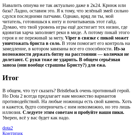
Навалить опиума не так актуально даже в 2к24. Кринж или
база? Ладно, оставим это. Я к тому, что зелёный змей сильно
сдулся последними патчами. Однако, вряд ли ты, мой
читатель, готовишься к инту и почитываешь этот гайд.
Думаю, что твой уровень игры ещё достигает тех низин, где
ядовитая харча заполняет реки в миде. А потому пикай этого
героя и не переживай за мету.
Viper в связке с пикой может
уничтожать бриста в соло.
В этом помогает его контроль на
замедление, в котором завязаны все его способности.
Из-за
возможности держать битву на расстоянии — колючки не
долетают. С руки тоже не ударить. В общем серьёзная
заноза (они вообще страшны Бристу?) для ежа.
Итог
В общем, что тут сказать? Bristleback очень противный герой.
Но Dota 2 всегда предлагает нам множество вариантов
противодействий. На любые ножницы есть свой камень. Хоть
и кажется, будто соперничать с ним невозможно, но это лишь
иллюзия.
Следуете этим советам и пробуйте наши пики.
Уверен, всё у вас будет как надо.
dota2
Контрпик