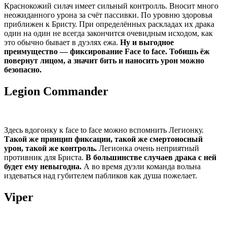
Краснокожий силач имеет сильный контролль. Вносит много
неожиданного урона за счёт пассивки. По уровню здоровья
приближен к Бристу. При определённых раскладах их драка
один на один не всегда закончится очевидным исходом, как
это обычно бывает в дуэлях ежа.
Ну и выгодное
преимущество — фиксирование Face to face. Тобишь ёж
повернут лицом, а значит бить и наносить урон можно
безопасно.
Legion Commander
Здесь вдогонку к face to face можно вспомнить Легионку.
Такой же принцип фиксации, такой же смертоносный
урон, такой же контроль.
Легионка очень неприятный
противник для Бриста.
В большинстве случаев драка с ней
будет ему невыгодна.
А во время дуэли команда вольна
издеваться над губителем пабликов как душа пожелает.
Viper