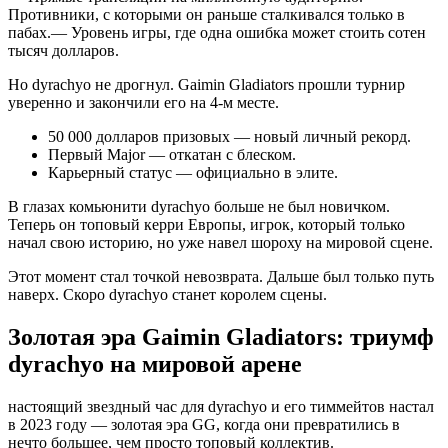
Противники, с которыми он раньше сталкивался только в
пабах.— Уровень игры, где одна ошибка может стоить сотен
тысяч долларов.
Но dyrachyo не дрогнул. Gaimin Gladiators прошли турнир
уверенно и закончили его на 4-м месте.
50 000 долларов призовых — новый личный рекорд.
Первый Major — откатан с блеском.
Карьерный статус — официально в элите.
В глазах комьюнити dyrachyo больше не был новичком.
Теперь он топовый керри Европы, игрок, который только
начал свою историю, но уже навел шороху на мировой сцене.
Этот момент стал точкой невозврата. Дальше был только путь
наверх. Скоро dyrachyo станет королем сцены.
Золотая эра Gaimin Gladiators: триумф
dyrachyo на мировой арене
настоящий звездный час для dyrachyo и его тиммейтов настал
в 2023 году — золотая эра GG, когда они превратились в
нечто большее, чем просто топовый коллектив.