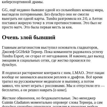
киберспортивной драмы.
GG, ещё недавно бывшие одной из сильнейших команд мира,
выглядели потерянными. Без dyrachyo они не смогли
выиграть ни одной карты. Tundra разгромила их 2:0, а Антон
поставил жирную точку в этом противостоянии. Это был не
просто матч. Это была первая месть за кик.
Очень злой бывший
Главным антагонистом выступил основатель гладиаторов,
Джозеф GGHeklr Тернер. Пока комьюнити радовалось успеху
Tundra Esport, он сгорал от негодования. И наконец дал выход
эмоциям в социальных сетях, где жестко прошелся по
dyrachyo.
Я подписал расторжение контракта с ним, LMAO. Этот пацан
вообще не занимался анализом реплеев и драфтов. Всё время
тратил на русскоязычное медиаполе и выпивку, а потом
заявил, что хочет играть с россиянами. Мы и отпустили его —
бесплатно, а он решил наврать [о кике].
Жесткие обвинения, но бездоказательные. Экc-менеджер
Gaimin Gladiators моментально опроверг слова Тернера, а сам
dyrachyo спокойно отшутился, оставляя в прошлом любые