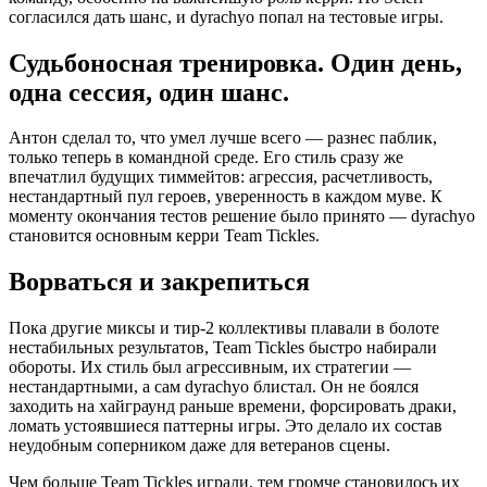
согласился дать шанс, и dyrachyo попал на тестовые игры.
Судьбоносная тренировка. Один день,
одна сессия, один шанс.
Антон сделал то, что умел лучше всего — разнес паблик,
только теперь в командной среде. Его стиль сразу же
впечатлил будущих тиммейтов: агрессия, расчетливость,
нестандартный пул героев, уверенность в каждом муве. К
моменту окончания тестов решение было принято — dyrachyo
становится основным керри Team Tickles.
Ворваться и закрепиться
Пока другие миксы и тир-2 коллективы плавали в болоте
нестабильных результатов, Team Tickles быстро набирали
обороты. Их стиль был агрессивным, их стратегии —
нестандартными, а сам dyrachyo блистал. Он не боялся
заходить на хайграунд раньше времени, форсировать драки,
ломать устоявшиеся паттерны игры. Это делало их состав
неудобным соперником даже для ветеранов сцены.
Чем больше Team Tickles играли, тем громче становилось их