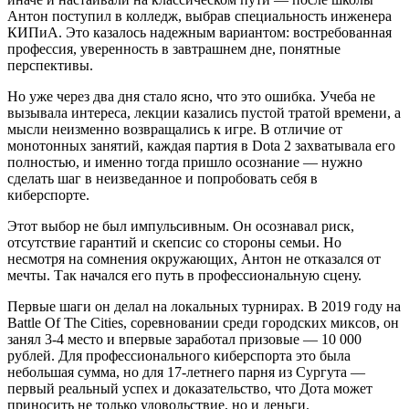
Антон поступил в колледж, выбрав специальность инженера
КИПиА. Это казалось надежным вариантом: востребованная
профессия, уверенность в завтрашнем дне, понятные
перспективы.
Но уже через два дня стало ясно, что это ошибка. Учеба не
вызывала интереса, лекции казались пустой тратой времени, а
мысли неизменно возвращались к игре. В отличие от
монотонных занятий, каждая партия в Dota 2 захватывала его
полностью, и именно тогда пришло осознание — нужно
сделать шаг в неизведанное и попробовать себя в
киберспорте.
Этот выбор не был импульсивным. Он осознавал риск,
отсутствие гарантий и скепсис со стороны семьи. Но
несмотря на сомнения окружающих, Антон не отказался от
мечты. Так начался его путь в профессиональную сцену.
Первые шаги он делал на локальных турнирах. В 2019 году на
Battle Of The Cities, соревновании среди городских миксов, он
занял 3-4 место и впервые заработал призовые — 10 000
рублей. Для профессионального киберспорта это была
небольшая сумма, но для 17-летнего парня из Сургута —
первый реальный успех и доказательство, что Дота может
приносить не только удовольствие, но и деньги.