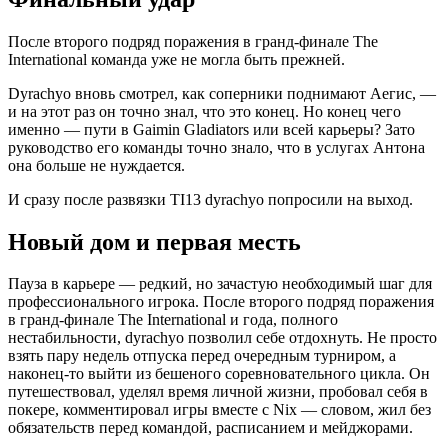
После второго подряд поражения в гранд-финале The
International команда уже не могла быть прежней.
Dyrachyo вновь смотрел, как соперники поднимают Аегис, —
и на этот раз он точно знал, что это конец. Но конец чего
именно — пути в Gaimin Gladiators или всей карьеры? Зато
руководство его команды точно знало, что в услугах Антона
она больше не нуждается.
И сразу после развязки TI13 dyrachyo попросили на выход.
Новый дом и первая месть
Пауза в карьере — редкий, но зачастую необходимый шаг для
профессионального игрока. После второго подряд поражения
в гранд-финале The International и года, полного
нестабильности, dyrachyo позволил себе отдохнуть. Не просто
взять пару недель отпуска перед очередным турниром, а
наконец-то выйти из бешеного соревновательного цикла. Он
путешествовал, уделял время личной жизни, пробовал себя в
покере, комментировал игры вместе с Nix — словом, жил без
обязательств перед командой, расписанием и мейджорами.