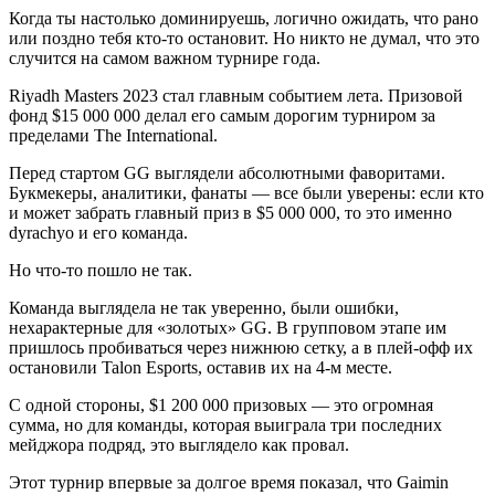
Когда ты настолько доминируешь, логично ожидать, что рано
или поздно тебя кто-то остановит. Но никто не думал, что это
случится на самом важном турнире года.
Riyadh Masters 2023 стал главным событием лета. Призовой
фонд $15 000 000 делал его самым дорогим турниром за
пределами The International.
Перед стартом GG выглядели абсолютными фаворитами.
Букмекеры, аналитики, фанаты — все были уверены: если кто
и может забрать главный приз в $5 000 000, то это именно
dyrachyo и его команда.
Но что-то пошло не так.
Команда выглядела не так уверенно, были ошибки,
нехарактерные для «золотых» GG. В групповом этапе им
пришлось пробиваться через нижнюю сетку, а в плей-офф их
остановили Talon Esports, оставив их на 4-м месте.
С одной стороны, $1 200 000 призовых — это огромная
сумма, но для команды, которая выиграла три последних
мейджора подряд, это выглядело как провал.
Этот турнир впервые за долгое время показал, что Gaimin