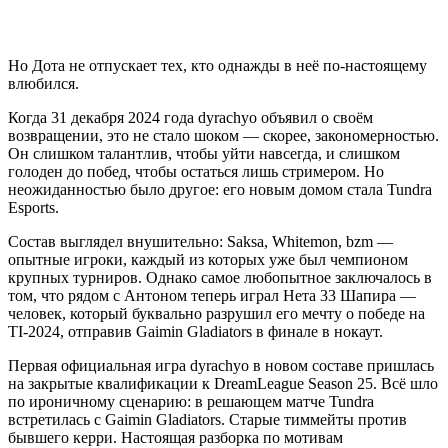
Но Дота не отпускает тех, кто однажды в неё по-настоящему
влюбился.
Когда 31 декабря 2024 года dyrachyo объявил о своём
возвращении, это не стало шоком — скорее, закономерностью.
Он слишком талантлив, чтобы уйти навсегда, и слишком
голоден до побед, чтобы остаться лишь стримером. Но
неожиданностью было другое: его новым домом стала Tundra
Esports.
Состав выглядел внушительно: Saksa, Whitemon, bzm —
опытные игроки, каждый из которых уже был чемпионом
крупных турниров. Однако самое любопытное заключалось в
том, что рядом с Антоном теперь играл Нета 33 Шапира —
человек, который буквально разрушил его мечту о победе на
TI-2024, отправив Gaimin Gladiators в финале в нокаут.
Первая официальная игра dyrachyo в новом составе пришлась
на закрытые квалификации к DreamLeague Season 25. Всё шло
по ироничному сценарию: в решающем матче Tundra
встретилась с Gaimin Gladiators. Старые тиммейты против
бывшего керри. Настоящая разборка по мотивам