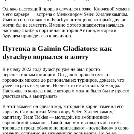
Однако настоящий прорыв случился позже. Ключевой момент
в его карьере — встреча с Мельхиором Seleri Хилленкампом.
Именно он разглядел в dyrachyo потенциал, который другие
могли бы не заметить. Именно с этого знакомства началась
настоящая киберспортивная история Антона, которая в
будущем приведет его к величию.
Путевка в Gaimin Gladiators: как
dyrachyo ворвался в элиту
К началу 2022 года dyrachyo уже не был просто
перспективным юниором. Он давно прошел путь от
городских миксов до региональных турниров, доказав, что
умеет играть на уровне. Но чего-то не хватало. Команды.
Настоящего коллектива, с которым можно было бы не просто
участвовать, а выигрывать.
В этот момент он сделал ход, который в корне изменил его
карьеру. Сам написал Мельхиору Seleri Хилленкампу,
капитану Team Tickles — молодой, но амбициозной
европейской команды. Такой шаг мог выглядеть дерзким:
топовые игроки обычно не приглашают «ноунеймов» в свою
команду, особенно на важнейшую роль керри. Но Seleri