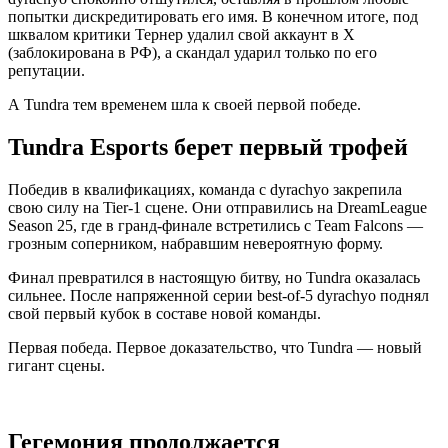
попытки дискредитировать его имя. В конечном итоге, под
шквалом критики Тернер удалил свой аккаунт в X
(заблокирована в РФ), а скандал ударил только по его
репутации.
А Tundra тем временем шла к своей первой победе.
Tundra Esports берет первый трофей
Победив в квалификациях, команда с dyrachyo закрепила
свою силу на Tier-1 сцене. Они отправились на DreamLeague
Season 25, где в гранд-финале встретились с Team Falcons —
грозным соперником, набравшим невероятную форму.
Финал превратился в настоящую битву, но Tundra оказалась
сильнее. После напряженной серии best-of-5 dyrachyo поднял
свой первый кубок в составе новой команды.
Первая победа. Первое доказательство, что Tundra — новый
гигант сцены.
Гегемония продолжается