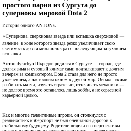
простого парня из Сургута до
суперновы мировой Dota 2
История одного ANTONа.
⭐Супернова, сверхновая звезда или вспышка сверхновой —
явление, в ходе которого звезда резко увеличивает свою
светимость до ста миллионов раз с последующим затуханием
вспышки.
Антон dyrachyo Шкредов родился в Сургуте — городе, где
долгая зима и суровый климат сами подталкивают к долгим
вечерам за компьютером. Dota 2 стала для него не просто
увлечением, а настоящим окном в другой мир. Он мог часами
разбирать матчи, изучать стратегии, оттачивать механики —
но долгое время это оставалось лишь хобби, а не серьезной
карьерной целью.
Как и многие талантливые игроки, он столкнулся с
реальностью: киберспорт не был очевидной дорогой к
стабильному будущему. Родители видели его перспективы
иначе и настаивали на классическом пути — после школы