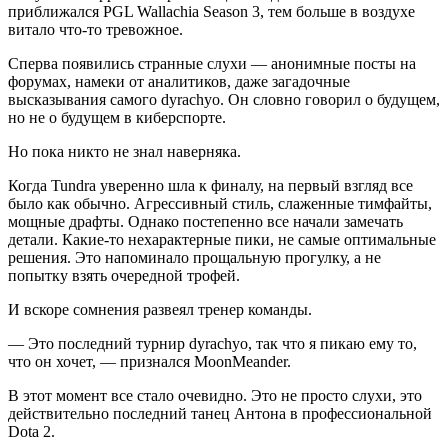
приближался PGL Wallachia Season 3, тем больше в воздухе
витало что-то тревожное.
Сперва появились странные слухи — анонимные посты на
форумах, намеки от аналитиков, даже загадочные
высказывания самого dyrachyo. Он словно говорил о будущем,
но не о будущем в киберспорте.
Но пока никто не знал наверняка.
Когда Tundra уверенно шла к финалу, на первый взгляд все
было как обычно. Агрессивный стиль, слаженные тимфайты,
мощные драфты. Однако постепенно все начали замечать
детали. Какие-то нехарактерные пики, не самые оптимальные
решения. Это напоминало прощальную прогулку, а не
попытку взять очередной трофей.
И вскоре сомнения развеял тренер команды.
— Это последний турнир dyrachyo, так что я пикаю ему то,
что он хочет, — признался MoonMeander.
В этот момент все стало очевидно. Это не просто слухи, это
действительно последний танец Антона в профессиональной
Dota 2.