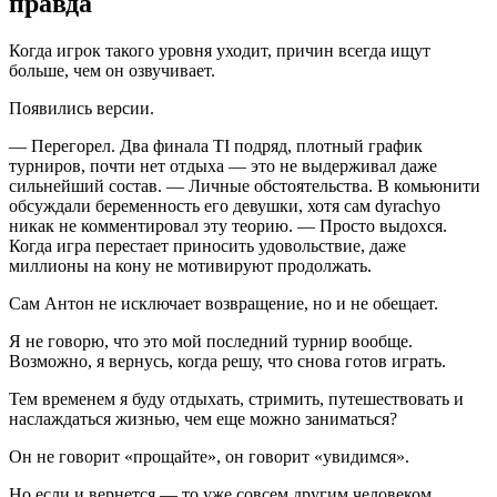
правда
Когда игрок такого уровня уходит, причин всегда ищут
больше, чем он озвучивает.
Появились версии.
— Перегорел. Два финала TI подряд, плотный график
турниров, почти нет отдыха — это не выдерживал даже
сильнейший состав. — Личные обстоятельства. В комьюнити
обсуждали беременность его девушки, хотя сам dyrachyo
никак не комментировал эту теорию. — Просто выдохся.
Когда игра перестает приносить удовольствие, даже
миллионы на кону не мотивируют продолжать.
Сам Антон не исключает возвращение, но и не обещает.
Я не говорю, что это мой последний турнир вообще.
Возможно, я вернусь, когда решу, что снова готов играть.
Тем временем я буду отдыхать, стримить, путешествовать и
наслаждаться жизнью, чем еще можно заниматься?
Он не говорит «прощайте», он говорит «увидимся».
Но если и вернется — то уже совсем другим человеком.