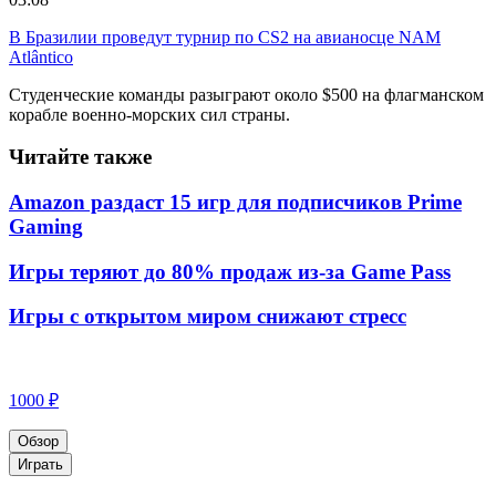
В Бразилии проведут турнир по CS2 на авианосце NAM
Atlântico
Студенческие команды разыграют около $500 на флагманском
корабле военно-морских сил страны.
Читайте также
Amazon раздаст 15 игр для подписчиков Prime
Gaming
Игры теряют до 80% продаж из-за Game Pass
Игры с открытом миром снижают стресс
1000 ₽
Обзор
Играть