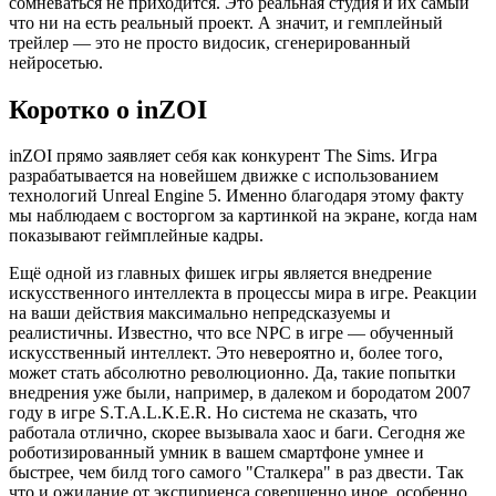
сомневаться не приходится. Это реальная студия и их самый
что ни на есть реальный проект. А значит, и гемплейный
трейлер — это не просто видосик, сгенерированный
нейросетью.
Коротко о inZOI
inZOI прямо заявляет себя как конкурент The Sims. Игра
разрабатывается на новейшем движке с использованием
технологий Unreal Engine 5. Именно благодаря этому факту
мы наблюдаем с восторгом за картинкой на экране, когда нам
показывают геймплейные кадры.
Ещё одной из главных фишек игры является внедрение
искусственного интеллекта в процессы мира в игре. Реакции
на ваши действия максимально непредсказуемы и
реалистичны. Известно, что все NPC в игре — обученный
искусственный интеллект. Это невероятно и, более того,
может стать абсолютно революционно. Да, такие попытки
внедрения уже были, например, в далеком и бородатом 2007
году в игре S.T.A.L.K.E.R. Но система не сказать, что
работала отлично, скорее вызывала хаос и баги. Сегодня же
роботизированный умник в вашем смартфоне умнее и
быстрее, чем билд того самого "Сталкера" в раз двести. Так
что и ожидание от экспириенса совершенно иное, особенно