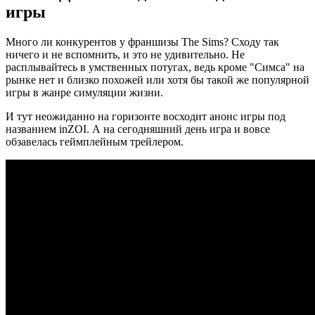
игры
Много ли конкурентов у франшизы The Sims? Сходу так
ничего и не вспомнить, и это не удивительно. Не
расплывайтесь в умственных потугах, ведь кроме "Симса" на
рынке нет и близко похожей или хотя бы такой же популярной
игры в жанре симуляции жизни.
И тут неожиданно на горизонте восходит анонс игры под
названием inZOI. А на сегодняшний день игра и вовсе
обзавелась геймплейным трейлером.